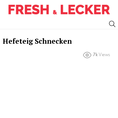
S
Hefeteig Schnecken
7k
Views