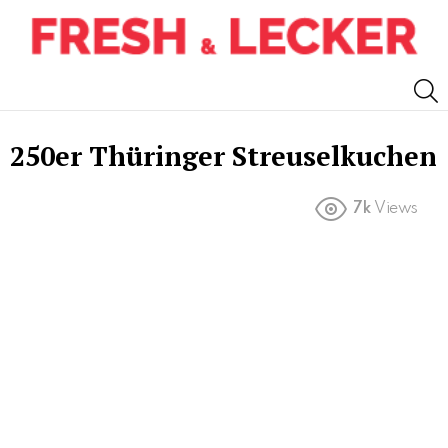
S
250er Thüringer Streuselkuchen
7k
Views