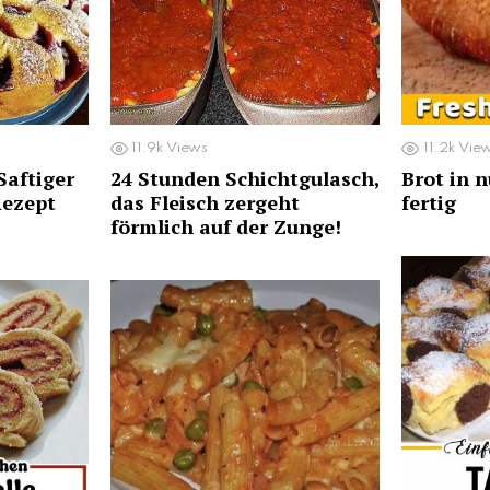
11.9k
Views
11.2k
Vie
aftiger
24 Stunden Schichtgulasch,
Brot in 
ezept
das Fleisch zergeht
fertig
förmlich auf der Zunge!