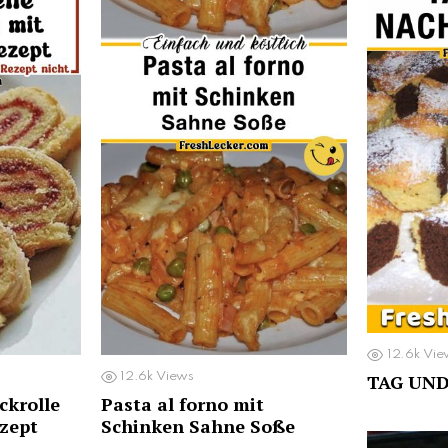
12.6k
Vie
12.6k
Views
TAG UN
ckrolle
Pasta al forno mit
zept
Schinken Sahne Soße