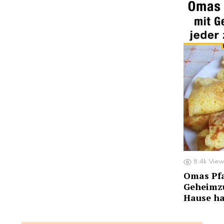
8.4k
View
Omas Pf
Geheimzu
Hause ha