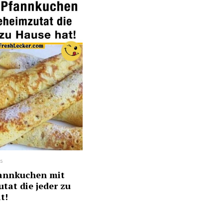
s
annkuchen mit
tat die jeder zu
t!