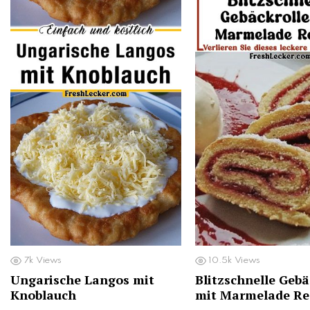
7k
Views
10.5k
Views
Ungarische Langos mit
Blitzschnelle Gebä
Knoblauch
mit Marmelade Re