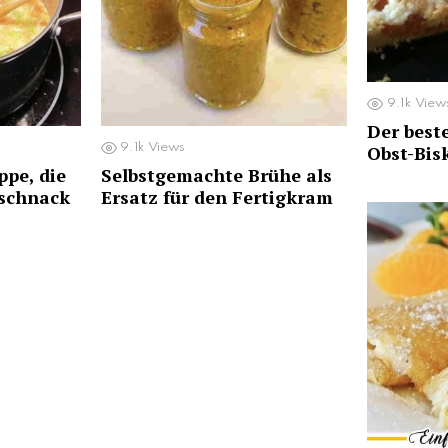
9.1k
View
Der best
9.1k
Views
Obst-Bis
pe, die
Selbstgemachte Brühe als
kschnack
Ersatz für den Fertigkram