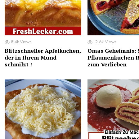
8.4k
Views
12.6k
Views
Blitzschneller Apfelkuchen,
Omas Geheimnis: S
der in Ihrem Mund
Pflaumenkuchen R
schmilzt !
zum Verlieben