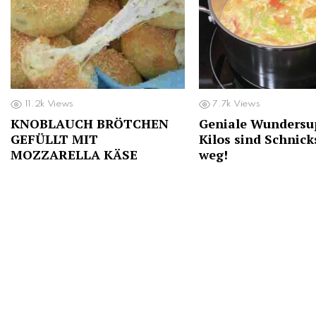
11.2k
Views
7.7k
Views
KNOBLAUCH BRÖTCHEN
Geniale Wundersup
GEFÜLLT MIT
Kilos sind Schnic
MOZZARELLA KÄSE
weg!