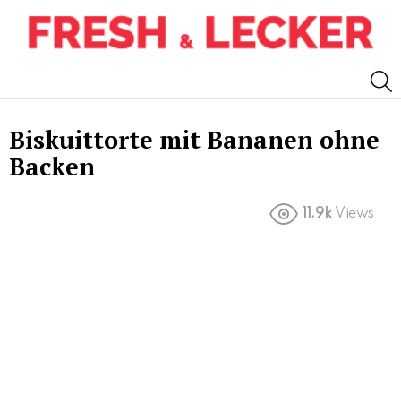
S
Biskuittorte mit Bananen ohne
Backen
11.9k
Views