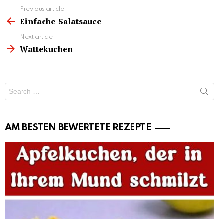
See
Previous article
more
Einfache Salatsauce
Next article
Wattekuchen
Search
for:
AM BESTEN BEWERTETE REZEPTE