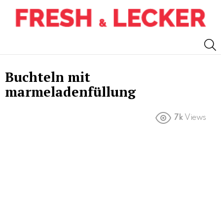
S
Buchteln mit
marmeladenfüllung
7k
Views