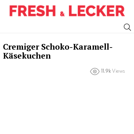
S
Cremiger Schoko-Karamell-
Käsekuchen
11.9k
Views