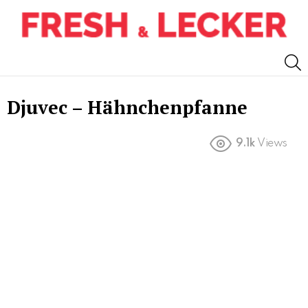
S
Djuvec – Hähnchenpfanne
9.1k
Views