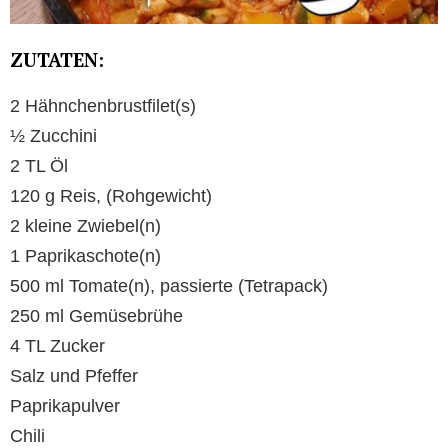
ZUTATEN:
2 Hähnchenbrustfilet(s)
½ Zucchini
2 TL Öl
120 g Reis, (Rohgewicht)
2 kleine Zwiebel(n)
1 Paprikaschote(n)
500 ml Tomate(n), passierte (Tetrapack)
250 ml Gemüsebrühe
4 TL Zucker
Salz und Pfeffer
Paprikapulver
Chili