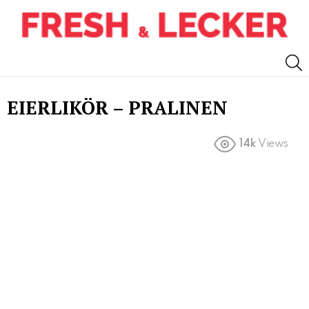
S
EIERLIKÖR – PRALINEN
14k
Views