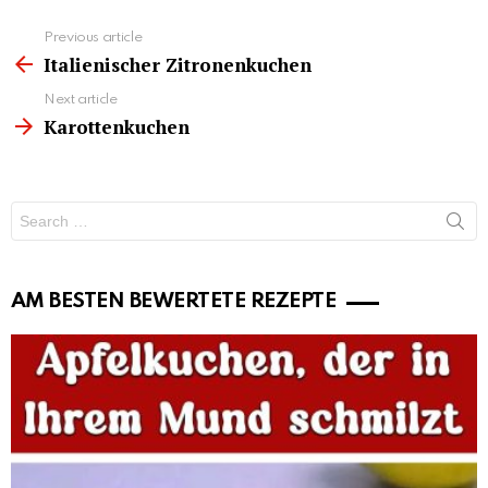
See
Previous article
more
Italienischer Zitronenkuchen
Next article
Karottenkuchen
Search
for:
AM BESTEN BEWERTETE REZEPTE