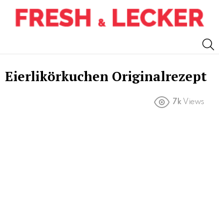
S
Eierlikörkuchen Originalrezept
7k
Views