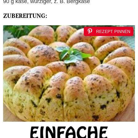
90 g käse, würziger, z. B. Bergkäse
ZUBEREITUNG:
REZEPT PINNEN