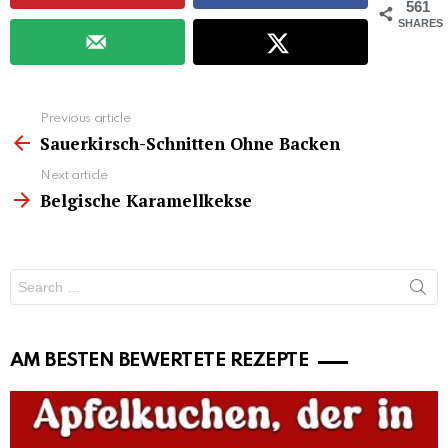
561
SHARES
See
Previous article
more
Sauerkirsch-Schnitten Ohne Backen
Next article
Belgische Karamellkekse
Search
for:
AM BESTEN BEWERTETE REZEPTE