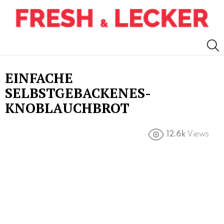
S
EINFACHE
SELBSTGEBACKENES-
KNOBLAUCHBROT
12.6k
Views