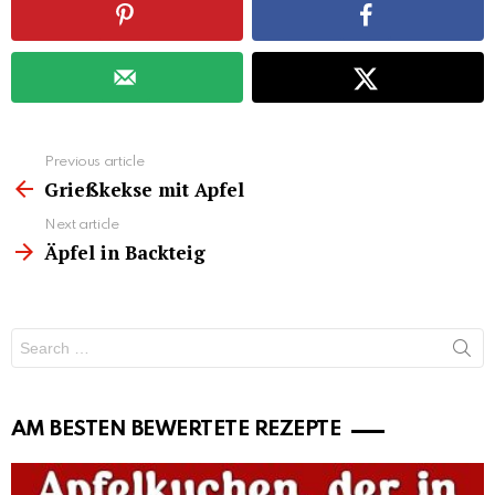
See
Previous article
more
Grießkekse mit Apfel
Next article
Äpfel in Backteig
Search
for:
AM BESTEN BEWERTETE REZEPTE