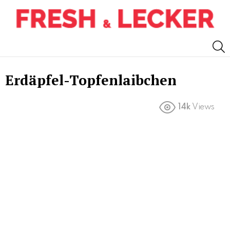
S
Erdäpfel-Topfenlaibchen
14k
Views