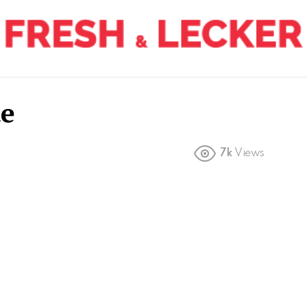
te
7k
Views