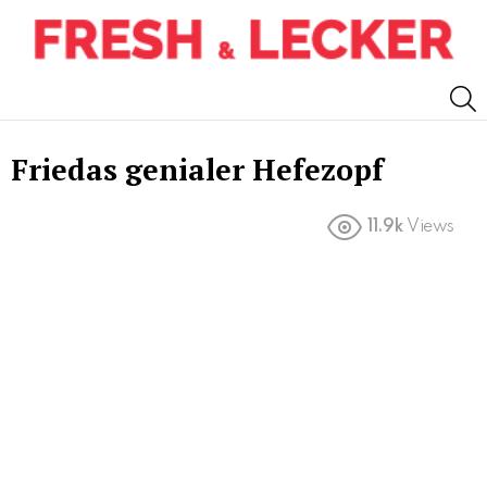
S
Friedas genialer Hefezopf
11.9k
Views