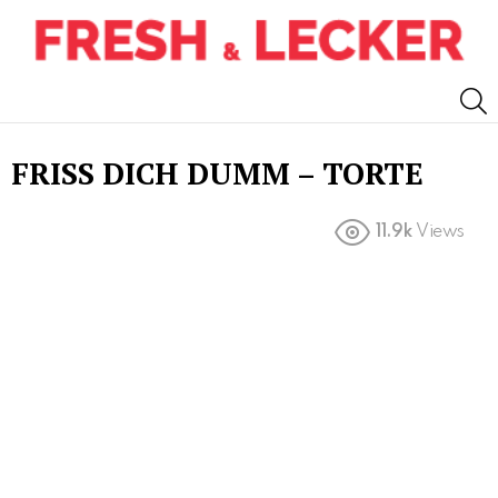
S
FRISS DICH DUMM – TORTE
11.9k
Views