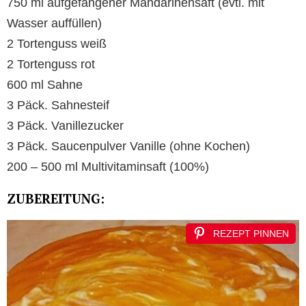
750 ml aufgefangener Mandarinensaft (evtl. mit
Wasser auffüllen)
2 Tortenguss weiß
2 Tortenguss rot
600 ml Sahne
3 Päck. Sahnesteif
3 Päck. Vanillezucker
3 Päck. Saucenpulver Vanille (ohne Kochen)
200 – 500 ml Multivitaminsaft (100%)
ZUBEREITUNG:
REZEPT PINNEN