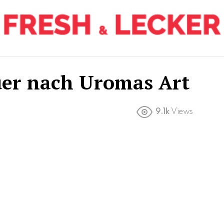
er nach Uromas Art
9.1k
Views