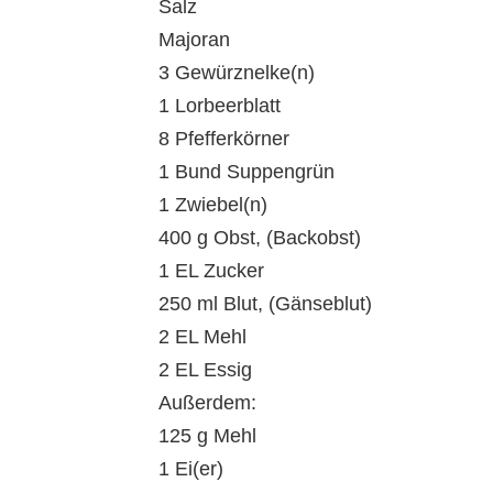
Salz
Majoran
3 Gewürznelke(n)
1 Lorbeerblatt
8 Pfefferkörner
1 Bund Suppengrün
1 Zwiebel(n)
400 g Obst, (Backobst)
1 EL Zucker
250 ml Blut, (Gänseblut)
2 EL Mehl
2 EL Essig
Außerdem:
125 g Mehl
1 Ei(er)