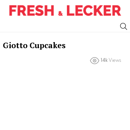
S
Giotto Cupcakes
14k
Views