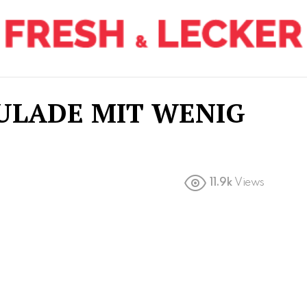
ULADE MIT WENIG
11.9k
Views