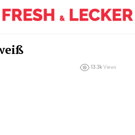
weiß
13.3k
Views