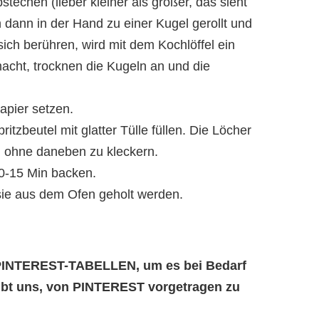
techen (lieber kleiner als größer, das sieht
 dann in der Hand zu einer Kugel gerollt und
 sich berühren, wird mit dem Kochlöffel ein
cht, trocknen die Kugeln an und die
apier setzen.
itzbeutel mit glatter Tülle füllen. Die Löcher
, ohne daneben zu kleckern.
0-15 Min backen.
 sie aus dem Ofen geholt werden.
e PINTEREST-TABELLEN, um es bei Bedarf
aubt uns, von PINTEREST vorgetragen zu