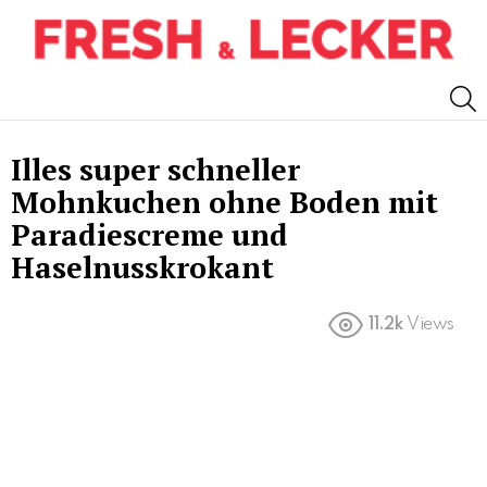
S
Illes super schneller
Mohnkuchen ohne Boden mit
Paradiescreme und
Haselnusskrokant
11.2k
Views