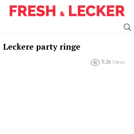
S
Leckere party ringe
11.2k
Views