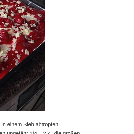
 in einem Sieb abtropfen .
en ungefähr 1/4 – 2-4 -die großen