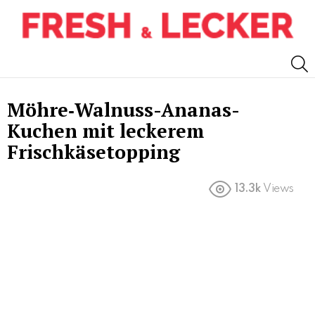
S
Möhre‑Walnuss-Ananas-
Kuchen mit leckerem
Frischkäsetopping
13.3k
Views