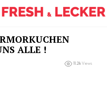
ARMORKUCHEN
NS ALLE !
11.2k
Views