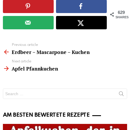
629
SHARES
See
Previous article
more
Erdbeer – Mascarpone – Kuchen
Next article
Apfel Pfannkuchen
Search
for:
AM BESTEN BEWERTETE REZEPTE