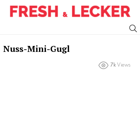
S
Nuss-Mini-Gugl
7k
Views