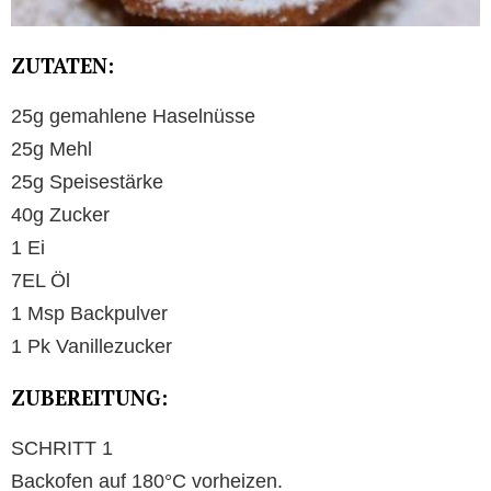
ZUTATEN:
25g gemahlene Haselnüsse
25g Mehl
25g Speisestärke
40g Zucker
1 Ei
7EL Öl
1 Msp Backpulver
1 Pk Vanillezucker
ZUBEREITUNG:
SCHRITT 1
Backofen auf 180°C vorheizen.