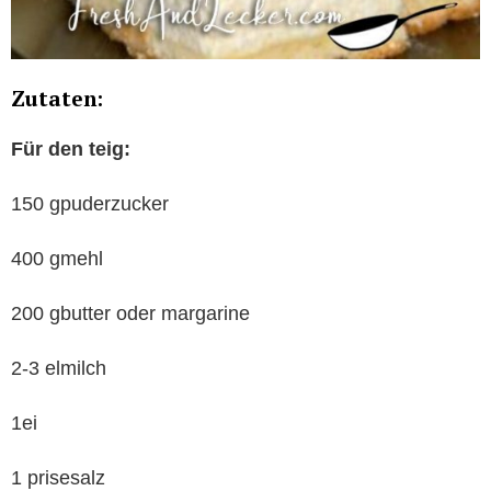
Zutaten:
Für den teig:
150 gpuderzucker
400 gmehl
200 gbutter oder margarine
2-3 elmilch
1ei
1 prisesalz