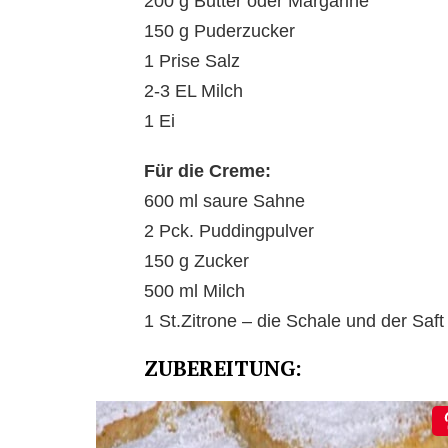
200 g Butter oder Margarine
150 g Puderzucker
1 Prise Salz
2-3 EL Milch
1 Ei
Für die Creme:
600 ml saure Sahne
2 Pck. Puddingpulver
150 g Zucker
500 ml Milch
1 St.Zitrone – die Schale und der Saf
ZUBEREITUNG: