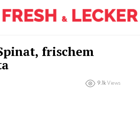
Spinat, frischem
ta
9.1k
Views