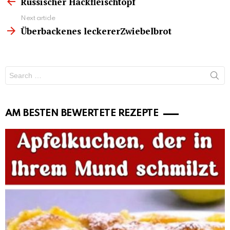
more
Russischer Hackfleischtopf
Next article
Überbackenes leckererZwiebelbrot
Search
for:
AM BESTEN BEWERTETE REZEPTE