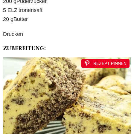
200 gPuderzucker
5 ELZitronensaft
20 gButter
Drucken
ZUBEREITUNG:
REZEPT PINNEN