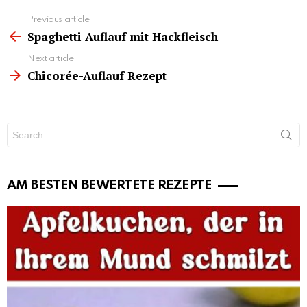
See
Previous article
more
Spaghetti Auflauf mit Hackfleisch
Next article
Chicorée-Auflauf Rezept
Search
for:
AM BESTEN BEWERTETE REZEPTE