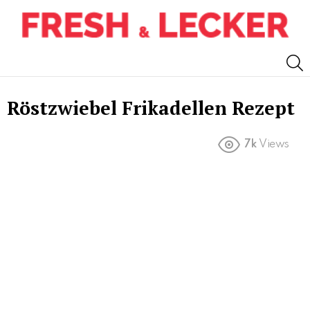
S
Röstzwiebel Frikadellen Rezept
7k
Views