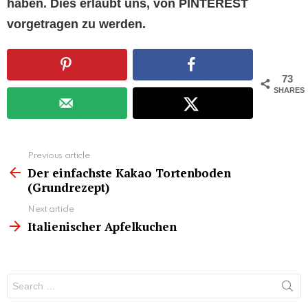
haben. Dies erlaubt uns, von PINTEREST
vorgetragen zu werden.
73
SHARES
See
Previous article
more
Der einfachste Kakao Tortenboden
(Grundrezept)
Next article
Italienischer Apfelkuchen
Search
for: