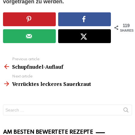
vorgetragen zu werden.
119
SHARES
See
Previous article
more
Schupfnudel-Auflauf
Next article
Verrücktes leckeres Sauerkraut
Search
for:
AM BESTEN BEWERTETE REZEPTE