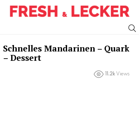
S
Schnelles Mandarinen – Quark
– Dessert
11.2k
Views