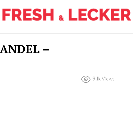
ANDEL –
9.1k
Views