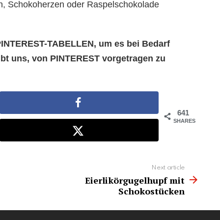
n, Schokoherzen oder Raspelschokolade
e PINTEREST-TABELLEN, um es bei Bedarf
aubt uns, von PINTEREST vorgetragen zu
641
SHARES
Next article
Eierlikörgugelhupf mit
Schokostücken