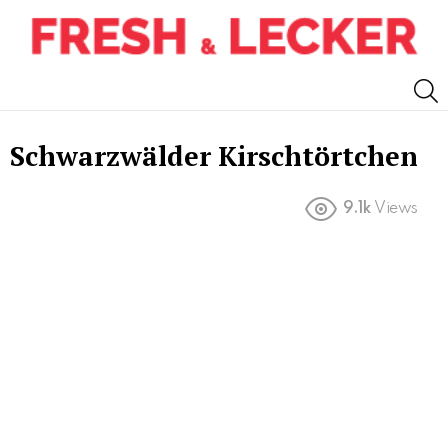
S
Schwarzwälder Kirschtörtchen
9.1k
Views