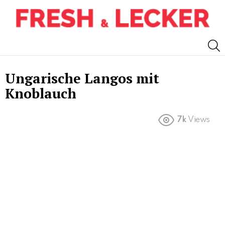
S
Ungarische Langos mit
Knoblauch
7k
Views