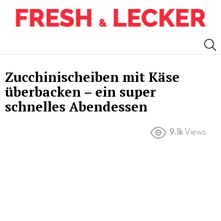
S
Zucchinischeiben mit Käse
überbacken – ein super
schnelles Abendessen
9.1k
Views