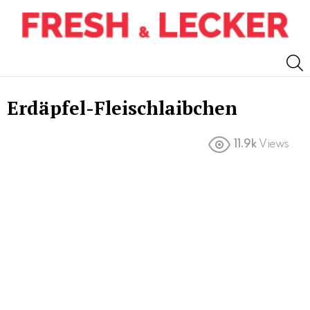
S
Erdäpfel-Fleischlaibchen
11.9k
Views