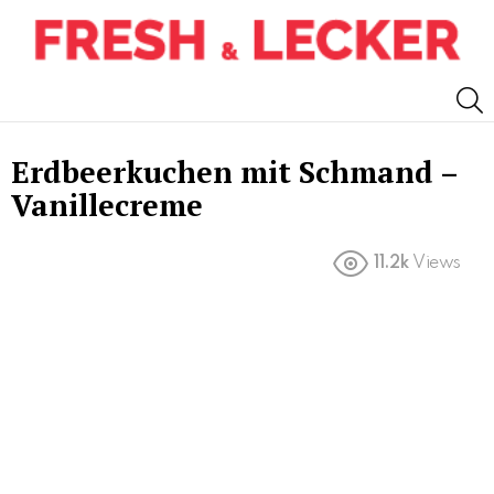
S
Erdbeerkuchen mit Schmand –
Vanillecreme
11.2k
Views