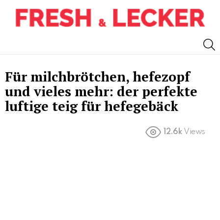
S
Für milchbrötchen, hefezopf
und vieles mehr: der perfekte
luftige teig für hefegebäck
12.6k
Views