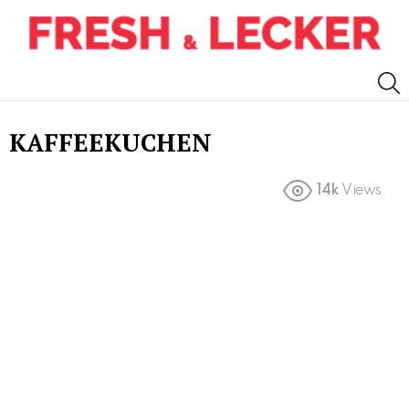
S
KAFFEEKUCHEN
14k
Views