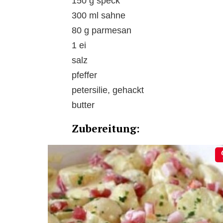
150 g speck
300 ml sahne
80 g parmesan
1 ei
salz
pfeffer
petersilie, gehackt
butter
Zubereitung: