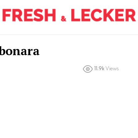
rbonara
11.9k
Views