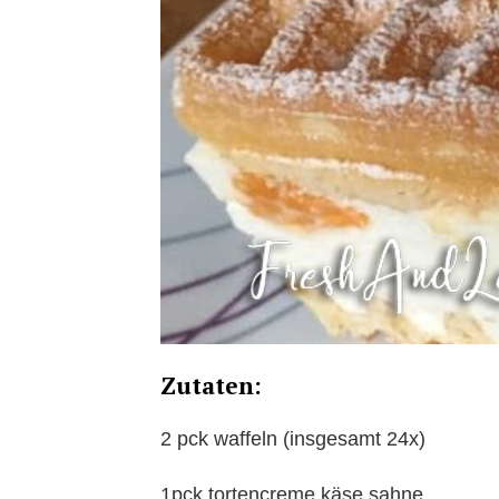
Zutaten:
2 pck waffeln (insgesamt 24x)
1pck tortencreme käse sahne