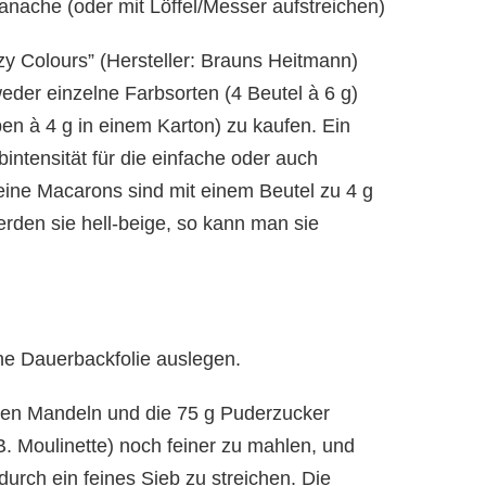
anache (oder mit Löffel/Messer aufstreichen)
zy Colours” (Hersteller: Brauns Heitmann)
weder einzelne Farbsorten (4 Beutel à 6 g)
en à 4 g in einem Karton) zu kaufen. Ein
intensität für die einfache oder auch
ne Macarons sind mit einem Beutel zu 4 g
rden sie hell-beige, so kann man sie
ne Dauerbackfolie auslegen.
enen Mandeln und die 75 g Puderzucker
B. Moulinette) noch feiner zu mahlen, und
durch ein feines Sieb zu streichen. Die