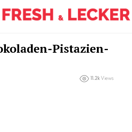
koladen-Pistazien-
11.2k
Views