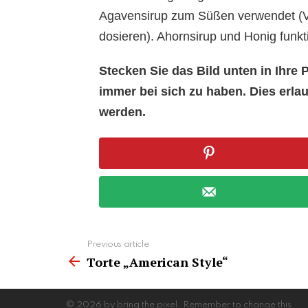
Agavensirup zum Süßen verwendet (Vor
dosieren). Ahornsirup und Honig funkti
Stecken Sie das Bild unten in Ihr
immer bei sich zu haben. Dies erl
werden.
See
Previous article
more
Torte „American Style“
© 2026 by bring the pixel. Remember to change this