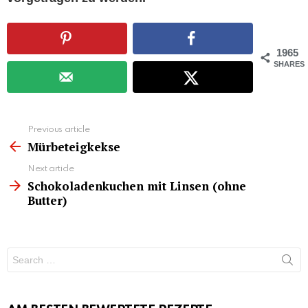
1965
SHARES
See
Previous article
more
Mürbeteigkekse
Next article
Schokoladenkuchen mit Linsen (ohne
Butter)
Search
for: