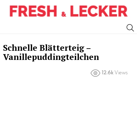
S
Schnelle Blätterteig –
Vanillepuddingteilchen
12.6k
Views