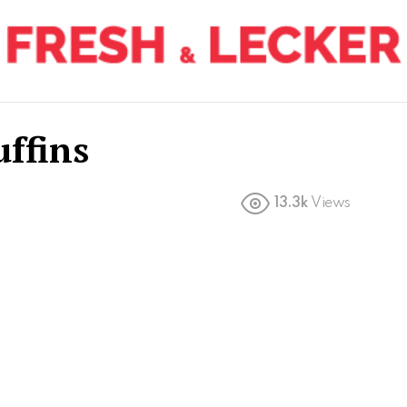
ffins
13.3k
Views