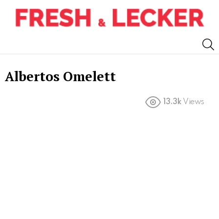
S
Albertos Omelett
13.3k
Views