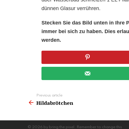
dünnen Glasur verrühren.
Stecken Sie das Bild unten in Ihr
immer bei sich zu haben. Dies erl
werden.
See
Previous article
more
Hildabrötchen
© 2026 by bring the pixel. Remember to change this