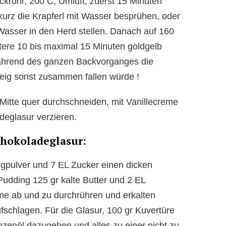
ckrohr, 200 C, Umluft, zuerst 15 Minuten
urz die Krapferl mit Wasser besprühen, oder
asser in den Herd stellen. Danach auf 160
tere 10 bis maximal 15 Minuten goldgelb
während des ganzen Backvorganges die
Teig sonst zusammen fallen würde !
 Mitte quer durchschneiden, mit Vanillecreme
deglasur verzieren.
chokoladeglasur:
ngpulver und 7 EL Zucker einen dicken
udding 125 gr kalte Butter und 2 EL
e ab und zu durchrühren und erkalten
fschlagen. Für die Glasur, 100 gr Kuvertüre
zenöl dazugeben und alles zu einer nicht zu