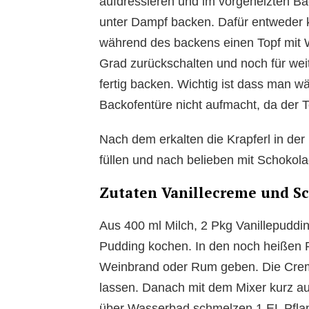
aufdressieren und im vorgeheizten Ba
unter Dampf backen. Dafür entweder k
während des backens einen Topf mit W
Grad zurückschalten und noch für wei
fertig backen. Wichtig ist dass man 
Backofentüre nicht aufmacht, da der 
Nach dem erkalten die Krapferl in der
füllen und nach belieben mit Schokola
Zutaten Vanillecreme und S
Aus 400 ml Milch, 2 Pkg Vanillepuddi
Pudding kochen. In den noch heißen P
Weinbrand oder Rum geben. Die Crem
lassen. Danach mit dem Mixer kurz au
über Wasserbad schmelzen 1 EL Pflan