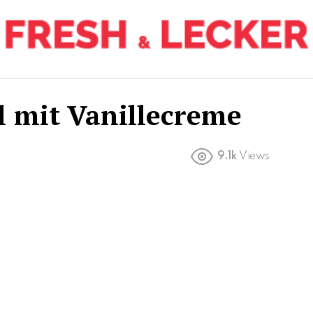
l mit Vanillecreme
9.1k
Views