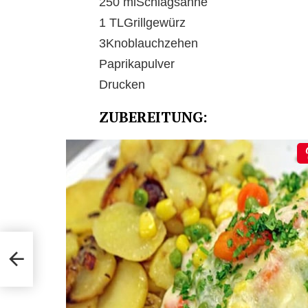
250 mlSchlagsahne
1 TLGrillgewürz
3Knoblauchzehen
Paprikapulver
Drucken
ZUBEREITUNG: