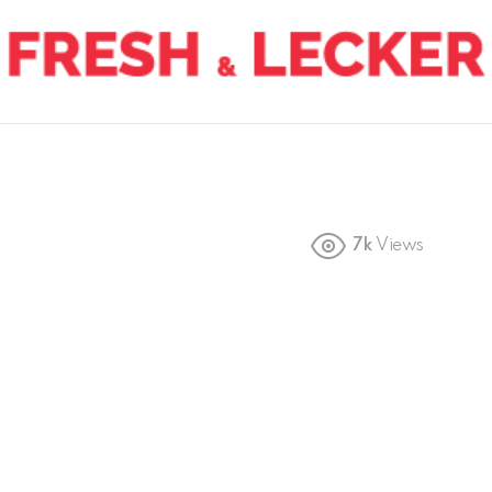
7k
Views